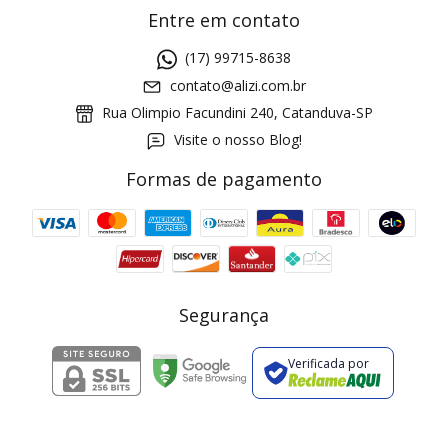
Entre em contato
(17) 99715-8638
contato@alizi.com.br
Rua Olimpio Facundini 240, Catanduva-SP
Visite o nosso Blog!
Formas de pagamento
GANHE5
Cupom 1a compra:
a partir de R$ 229,00
Frete Grátis:
Segurança
Verificada por
2 pecas
7% OFF
3+ pecas
15% OFF