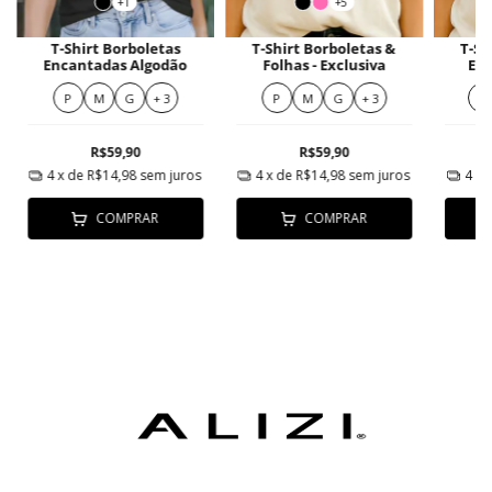
+1
+5
T-Shirt Borboletas
T-Shirt Borboletas &
T-Sh
Encantadas Algodão
Folhas - Exclusiva
Est
P
M
G
+ 3
P
M
G
+ 3
M
R$59,90
R$59,90
4
x de
R$14,98
sem juros
4
x de
R$14,98
sem juros
4
x 
COMPRAR
COMPRAR