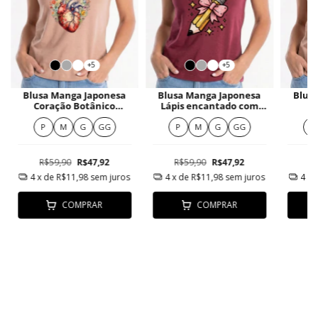
+5
+5
Blusa Manga Japonesa
Blusa Manga Japonesa
Blus
Coração Botânico
Lápis encantado com
R
Surreal
laço
P
M
G
GG
P
M
G
GG
P
R$59,90
R$47,92
R$59,90
R$47,92
R
4
x de
R$11,98
sem juros
4
x de
R$11,98
sem juros
4
x 
COMPRAR
COMPRAR