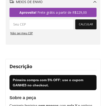
MEIOS DE ENVIO
Alterar CEP
Aproveite!
Frete grátis a partir de
R$229,00
CALCULAR
Não sei meu CEP
Descrição
Primeira compra com
5% OFF
: use o cupom
GANHE5
no checkout.
Sobre a peça
Camiseta feminina
sem mangas
com
gola V
e ombros