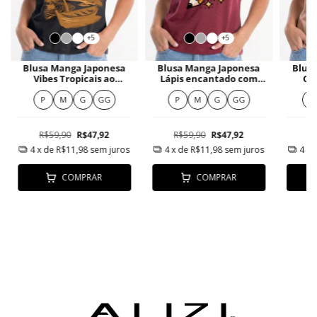
+5
+5
Blusa Manga Japonesa
Blusa Manga Japonesa
Blus
Vibes Tropicais ao
Lápis encantado com
Co
Entardecer
laço
P
M
G
GG
P
M
G
GG
P
R$59,90
R$47,92
R$59,90
R$47,92
R
4
x de
R$11,98
sem juros
4
x de
R$11,98
sem juros
4
x 
COMPRAR
COMPRAR