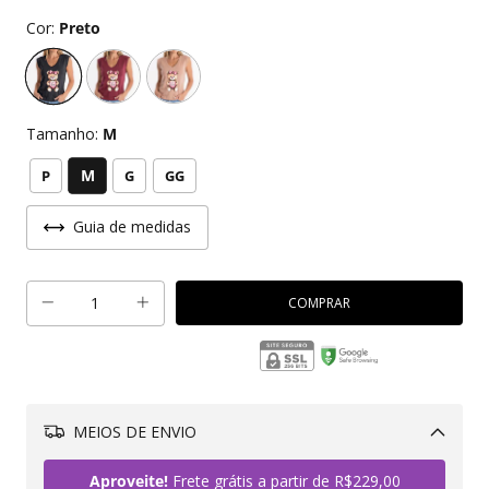
Cor:
Preto
Tamanho:
M
M
P
G
GG
Guia de medidas
MEIOS DE ENVIO
Alterar CEP
Aproveite!
Frete grátis a partir de
R$229,00