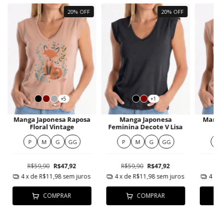
20% OFF
20% OFF
+5
+1
Manga Japonesa Raposa
Manga Japonesa
Manga
Floral Vintage
Feminina Decote V Lisa
P
M
G
GG
P
M
G
GG
P
R$59,90
R$47,92
R$59,90
R$47,92
R
4
x de
R$11,98
sem juros
4
x de
R$11,98
sem juros
4
x 
COMPRAR
COMPRAR