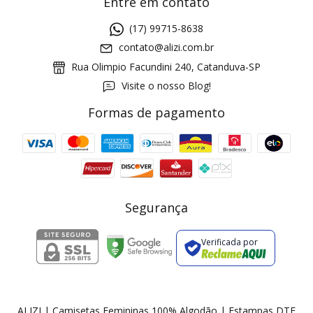
Entre em contato
(17) 99715-8638
contato@alizi.com.br
Rua Olimpio Facundini 240, Catanduva-SP
Visite o nosso Blog!
Formas de pagamento
GANHE5
Cupom 1a compra:
a partir de R$ 229,00
Frete Grátis:
Segurança
Verificada por
2 pecas
7% OFF
3+ pecas
15% OFF
ALIZI | Camisetas Femininas 100% Algodão | Estampas DTF