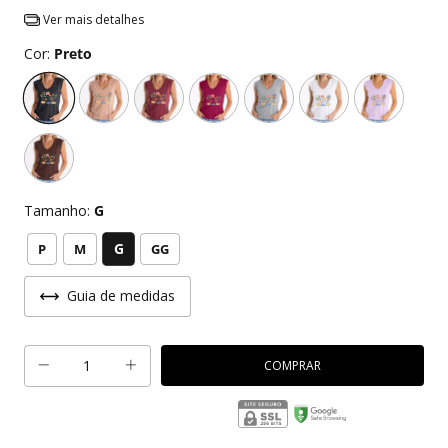
Ver mais detalhes
Cor:
Preto
Tamanho:
G
G
P
M
GG
Guia de medidas