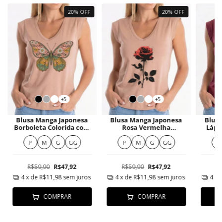
20% OFF
20% OFF
+5
+5
Blusa Manga Japonesa
Blusa Manga Japonesa
Blus
Borboleta Colorida com
Rosa Vermelha
Lápi
Elementos Naturais
Minimalista
P
M
G
GG
P
M
G
GG
P
R$59,90
R$47,92
R$59,90
R$47,92
R
4
x de
R$11,98
sem juros
4
x de
R$11,98
sem juros
4
x 
COMPRAR
COMPRAR