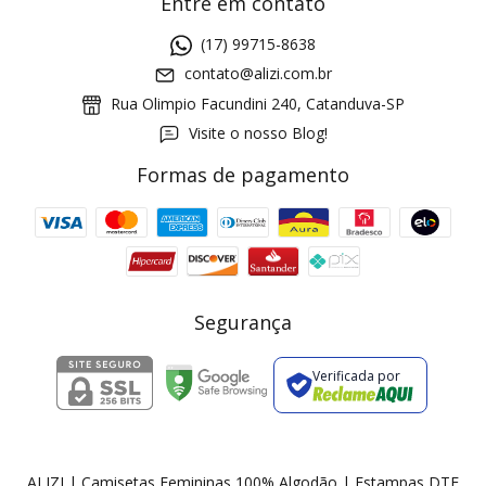
Entre em contato
(17) 99715-8638
contato@alizi.com.br
Rua Olimpio Facundini 240, Catanduva-SP
Visite o nosso Blog!
Formas de pagamento
GANHE5
Cupom 1a compra:
a partir de R$ 229,00
Frete Grátis:
Segurança
Verificada por
2 pecas
7% OFF
3+ pecas
15% OFF
ALIZI | Camisetas Femininas 100% Algodão | Estampas DTF