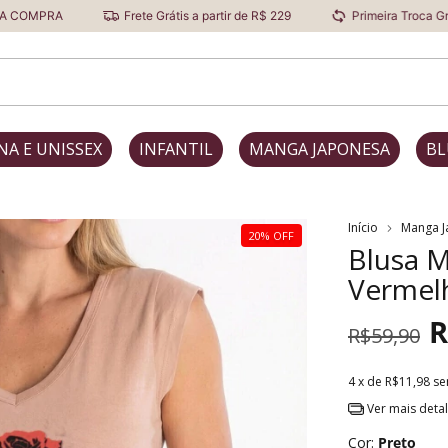
Frete Grátis a partir de R$ 229
Primeira Troca Grátis
NA E UNISSEX
INFANTIL
MANGA JAPONESA
BL
Início
Manga J
20% OFF
Blusa 
Vermelh
R
R$59,90
4
x de
R$11,98
se
Ver mais deta
Cor:
Preto