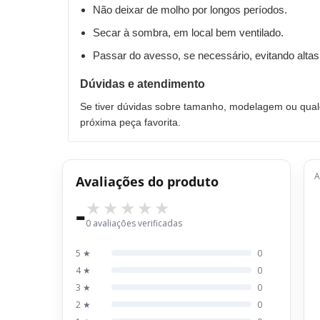
Não deixar de molho por longos períodos.
Secar à sombra, em local bem ventilado.
Passar do avesso, se necessário, evitando altas
Dúvidas e atendimento
Se tiver dúvidas sobre tamanho, modelagem ou qualq
próxima peça favorita.
A
Avaliações do produto
-
0 avaliações verificadas
5 ★
0
4 ★
0
3 ★
0
2 ★
0