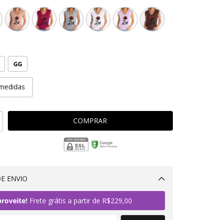
GG
medidas
E ENVIO
Alterar CEP
roveite!
Frete grátis a partir de
R$229,00