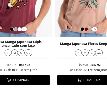
+5
+5
usa Manga Japonesa Lápis
Manga Japonesa Flores Keep
encantado com laço
P
M
G
GG
P
M
G
GG
R$59,90
R$47,92
R$59,90
R$47,92
4
x de
R$11,98
sem juros
4
x de
R$11,98
sem juro
COMPRAR
COMPRAR