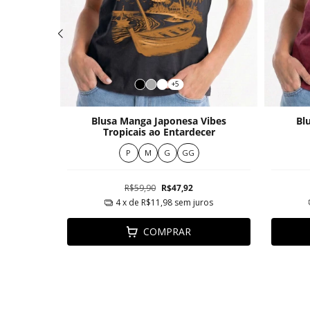
+5
Floral
Blusa Manga Japonesa Vibes
Bl
Tropicais ao Entardecer
P
M
G
GG
R$59,90
R$47,92
ros
4
x de
R$11,98
sem juros
COMPRAR