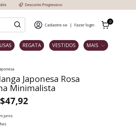
Desconto Progressivo
0
Cadastre-se
|
Fazer login
USAS
REGATA
VESTIDOS
MAIS
aponesa
Manga Japonesa Rosa
a Minimalista
$47,92
m juros
lhes