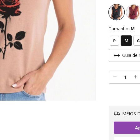
Tamanho:
M
M
P
G
Guia de 
MEIOS D
Ap