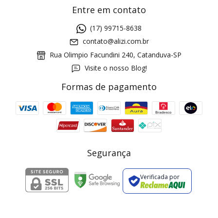
Entre em contato
(17) 99715-8638
contato@alizi.com.br
Rua Olimpio Facundini 240, Catanduva-SP
Visite o nosso Blog!
Formas de pagamento
GANHE5
Cupom 1a compra:
a partir de R$ 229,00
Frete Grátis:
Segurança
Verificada por
2 pecas
7% OFF
3+ pecas
15% OFF