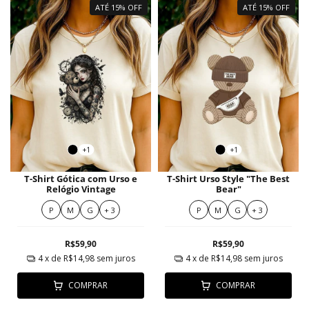
ATÉ 15% OFF
ATÉ 15% OFF
+1
+1
T-Shirt Gótica com Urso e
T-Shirt Urso Style "The Best
Relógio Vintage
Bear"
P
M
G
+ 3
P
M
G
+ 3
R$59,90
R$59,90
4
x de
R$14,98
sem juros
4
x de
R$14,98
sem juros
COMPRAR
COMPRAR