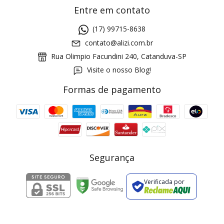
Entre em contato
(17) 99715-8638
contato@alizi.com.br
Rua Olimpio Facundini 240, Catanduva-SP
Visite o nosso Blog!
Formas de pagamento
GANHE5
Cupom 1a compra:
a partir de R$ 229,00
Frete Grátis:
Segurança
Verificada por
2 pecas
7% OFF
3+ pecas
15% OFF