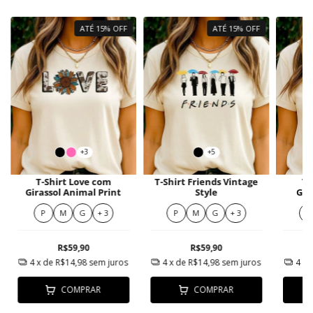
ATÉ 15% OFF
ATÉ 15% OFF
+3
+5
T-Shirt Love com
T-Shirt Friends Vintage
T-
Girassol Animal Print
Style
Gla
P
M
G
+ 3
P
M
G
+ 3
P
R$59,90
R$59,90
4
x de
R$14,98
sem juros
4
x de
R$14,98
sem juros
4
x 
COMPRAR
COMPRAR