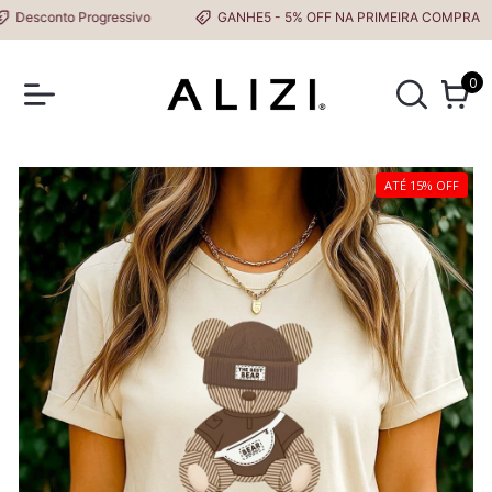
esconto Progressivo
GANHE5 - 5% OFF NA PRIMEIRA COMPRA
0
ATÉ 15% OFF