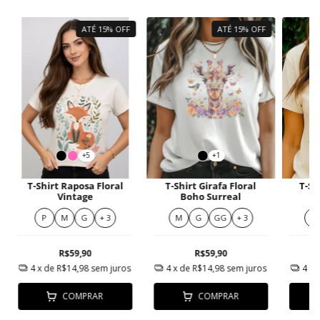
ATÉ 15% OFF
ATÉ 15% OFF
+5
+1
T-Shirt Raposa Floral
T-Shirt Girafa Floral
T-Sh
Vintage
Boho Surreal
P
M
G
+ 3
M
G
GG
+ 3
M
R$59,90
R$59,90
4
x de
R$14,98
sem juros
4
x de
R$14,98
sem juros
4
x 
COMPRAR
COMPRAR