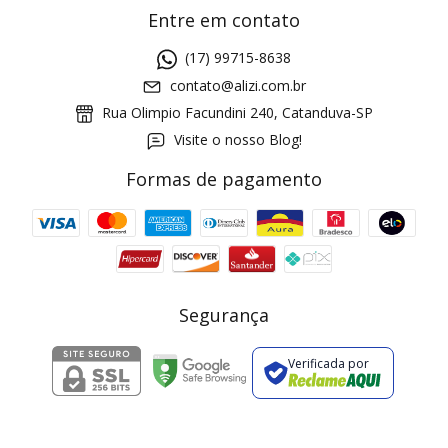
Entre em contato
(17) 99715-8638
contato@alizi.com.br
Rua Olimpio Facundini 240, Catanduva-SP
Visite o nosso Blog!
Formas de pagamento
GANHE5
Cupom 1a compra:
a partir de R$ 229,00
Frete Grátis:
Segurança
Verificada por
2 pecas
7% OFF
3+ pecas
15% OFF