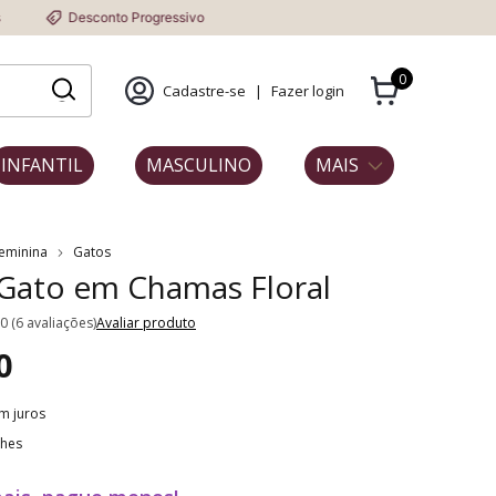
o Progressivo
0
Cadastre-se
|
Fazer login
INFANTIL
MASCULINO
MAIS
Feminina
Gatos
 Gato em Chamas Floral
.0 (6 avaliações)
Avaliar produto
0
m juros
lhes