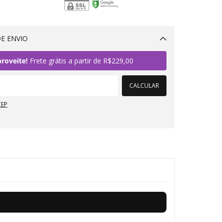
E ENVIO
Alterar CEP
roveite!
Frete grátis a partir de
R$229,00
CALCULAR
CEP