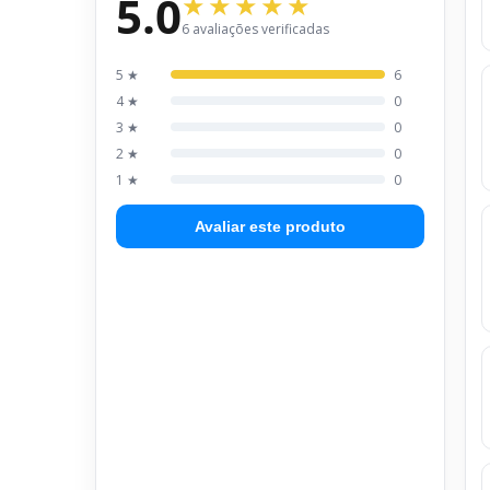
5.0
6 avaliações verificadas
5 ★
6
4 ★
0
3 ★
0
2 ★
0
1 ★
0
Avaliar este produto