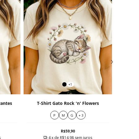
+1
rantes
T-Shirt Gato Rock 'n' Flowers
T-Shir
P
M
G
+ 3
R$59,90
s
4
x de
R$14,98
sem juros