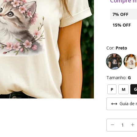
Compre m
7% OFF
15% OFF
Cor:
Preto
Tamanho:
G
G
P
M
Guia de 