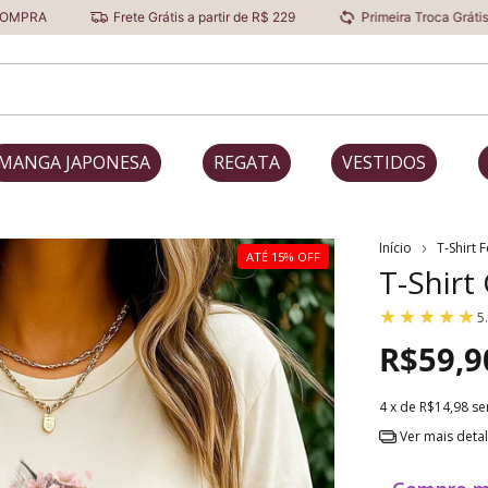
Frete Grátis a partir de R$ 229
Primeira Troca Grátis
Descont
MANGA JAPONESA
REGATA
VESTIDOS
Início
T-Shirt 
ATÉ 15% OFF
T-Shirt
5
R$59,9
4
x de
R$14,98
se
Ver mais deta