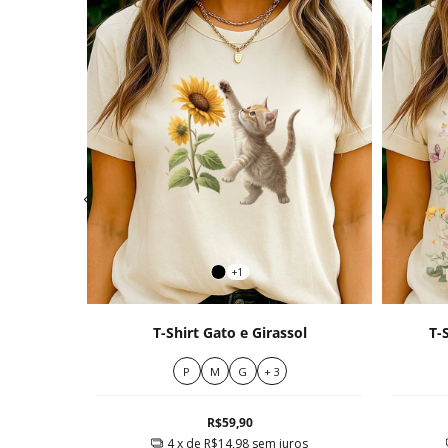
+1
ntage
T-Shirt Gato e Girassol
T-
P
M
G
+ 3
R$59,90
ros
4
x de
R$14,98
sem juros