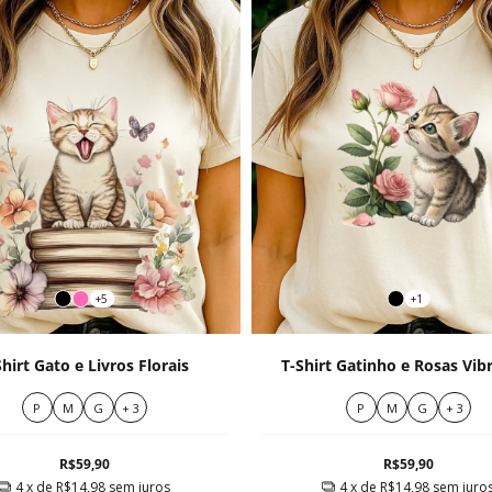
+5
+1
Shirt Gato e Livros Florais
T-Shirt Gatinho e Rosas Vib
P
M
G
+ 3
P
M
G
+ 3
R$59,90
R$59,90
4
x de
R$14,98
sem juros
4
x de
R$14,98
sem juro