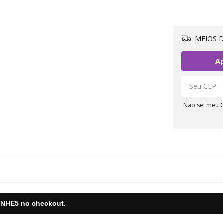
MEIOS D
Ap
Não sei meu 
NHE5
no checkout.