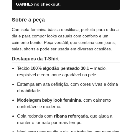
GANHE5
no checkout.
Sobre a peça
Camiseta feminina básica e estilosa, perfeita para o dia a
dia e para compor looks casuais com conforto e um
caimento bonito. Peça versátil, que combina com jeans,
saias, shorts e pode ser usada em diversas ocasiões.
Destaques da T-Shirt
Tecido
100% algodão penteado 30.1
– macio,
respirável e com toque agradável na pele.
Estampa em alta definição, com cores vivas e ótima
durabilidade.
Modelagem baby look feminina
, com caimento
confortável e moderno.
Gola redonda com
ribana reforçada
, que ajuda a
manter o formato por mais tempo.
Ideal para usar no dia a dia, no trabalho, em passeios