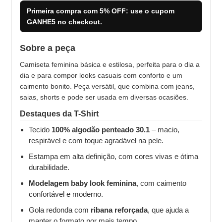
Primeira compra com
5% OFF
: use o cupom
GANHE5
no checkout.
Sobre a peça
Camiseta feminina básica e estilosa, perfeita para o dia a
dia e para compor looks casuais com conforto e um
caimento bonito. Peça versátil, que combina com jeans,
saias, shorts e pode ser usada em diversas ocasiões.
Destaques da T-Shirt
Tecido
100% algodão penteado 30.1
– macio,
respirável e com toque agradável na pele.
Estampa em alta definição, com cores vivas e ótima
durabilidade.
Modelagem baby look feminina
, com caimento
confortável e moderno.
Gola redonda com
ribana reforçada
, que ajuda a
manter o formato por mais tempo.