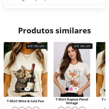
Produtos similares
ATÉ 15% OFF
ATÉ 15% OFF
+5
+5
T-Shirt Raposa Floral
T-sh
T-Shirt Wine & Cats Fun
Vintage