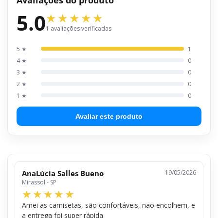
5.0
1 avaliações verificadas
5 ★
1
4 ★
0
3 ★
0
2 ★
0
1 ★
0
Avaliar este produto
AnaLúcia Salles Bueno
19/05/2026
Mirassol - SP
Amei as camisetas, são confortáveis, nao encolhem, e
a entrega foi super rápida