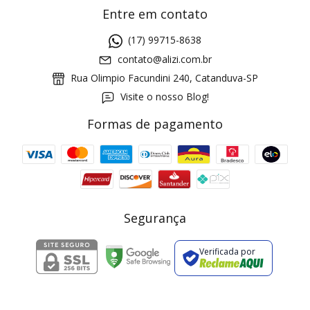
Entre em contato
(17) 99715-8638
contato@alizi.com.br
Rua Olimpio Facundini 240, Catanduva-SP
Visite o nosso Blog!
Formas de pagamento
GANHE5
Cupom 1a compra:
a partir de R$ 229,00
Frete Grátis:
Segurança
Verificada por
2 pecas
7% OFF
3+ pecas
15% OFF