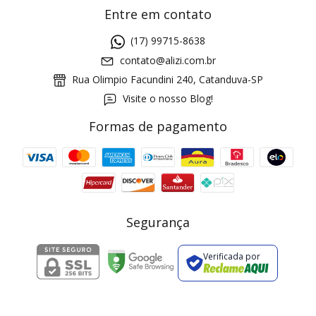
Entre em contato
(17) 99715-8638
contato@alizi.com.br
Rua Olimpio Facundini 240, Catanduva-SP
Visite o nosso Blog!
Formas de pagamento
GANHE5
Cupom 1a compra:
a partir de R$ 229,00
Frete Grátis:
Segurança
Verificada por
2 pecas
7% OFF
3+ pecas
15% OFF