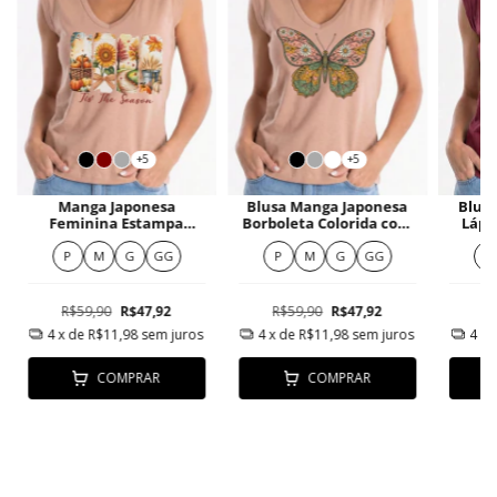
+5
+5
Manga Japonesa
Blusa Manga Japonesa
Blus
Feminina Estampa
Borboleta Colorida com
Lápi
Outono
Elementos Naturais
P
M
G
GG
P
M
G
GG
P
R$59,90
R$47,92
R$59,90
R$47,92
R
4
x de
R$11,98
sem juros
4
x de
R$11,98
sem juros
4
x 
COMPRAR
COMPRAR