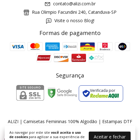
contato@alizi.com.br
Rua Olimpio Facundini 240, Catanduva-SP
Visite o nosso Blog!
Formas de pagamento
GANHE5
Cupom 1a compra:
a partir de R$ 229,00
Frete Grátis:
Segurança
Verificada por
2 pecas
7% OFF
3+ pecas
15% OFF
ALIZI | Camisetas Femininas 100% Algodão | Estampas DTF
©2026. ALIZI - 36175674000174. Todos os direitos reservados.
Ao navegar por este site
você aceita o uso
Aceitar e fechar
de cookies
para agilizar a sua experiência de
%