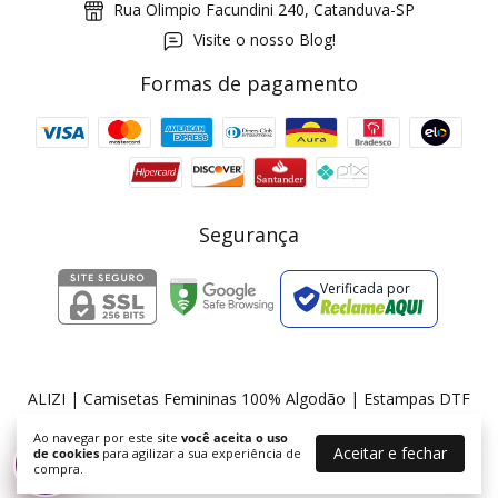
Rua Olimpio Facundini 240, Catanduva-SP
Visite o nosso Blog!
Formas de pagamento
GANHE5
Cupom 1a compra:
a partir de R$ 229,00
Frete Grátis:
Segurança
Verificada por
2 pecas
7% OFF
3+ pecas
15% OFF
ALIZI | Camisetas Femininas 100% Algodão | Estampas DTF
©2026. ALIZI - 36175674000174. Todos os direitos reservados.
Ao navegar por este site
você aceita o uso
Aceitar e fechar
de cookies
para agilizar a sua experiência de
%
compra.
Desconto progressivo