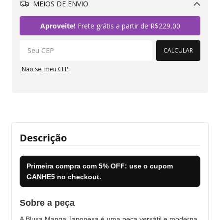
MEIOS DE ENVIO
Alterar CEP
Aproveite!
Frete grátis a partir de
R$229,00
CALCULAR
Não sei meu CEP
Descrição
Primeira compra com
5% OFF
: use o cupom
GANHE5
no checkout.
Sobre a peça
A Blusa Manga Japonesa é uma peça versátil e moderna,