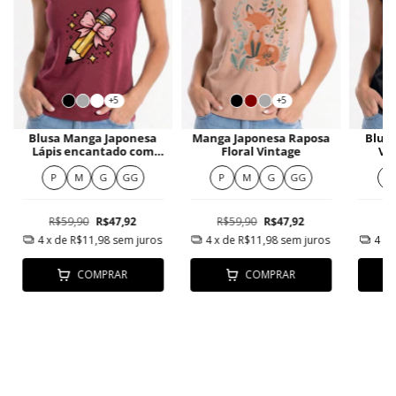
+5
+5
Blusa Manga Japonesa
Manga Japonesa Raposa
Blus
Lápis encantado com
Floral Vintage
Vib
laço
P
M
G
GG
P
M
G
GG
P
R$59,90
R$47,92
R$59,90
R$47,92
R
4
x de
R$11,98
sem juros
4
x de
R$11,98
sem juros
4
x 
COMPRAR
COMPRAR