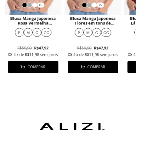
+5
+5
Blusa Manga Japonesa
Blusa Manga Japonesa
Blus
Rosa Vermelha
Flores em tons de
Lápi
Minimalista
vermelho e branco
P
M
G
GG
P
M
G
GG
P
R$59,90
R$47,92
R$59,90
R$47,92
R
4
x de
R$11,98
sem juros
4
x de
R$11,98
sem juros
4
x 
COMPRAR
COMPRAR