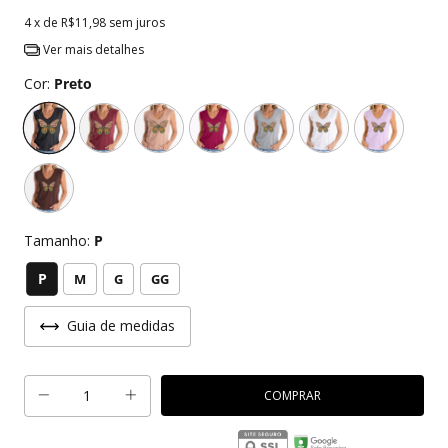
4
x de
R$11,98
sem juros
Ver mais detalhes
Cor:
Preto
Tamanho:
P
P
M
G
GG
Guia de medidas