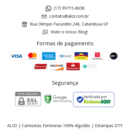
(17) 99715-8638
contato@alizi.com.br
Rua Olimpio Facundini 240, Catanduva-SP
Visite o nosso Blog!
Formas de pagamento
GANHE5
Cupom 1a compra:
a partir de R$ 229,00
Frete Grátis:
Segurança
Verificada por
2 pecas
7% OFF
3+ pecas
15% OFF
ALIZI | Camisetas Femininas 100% Algodão | Estampas DTF