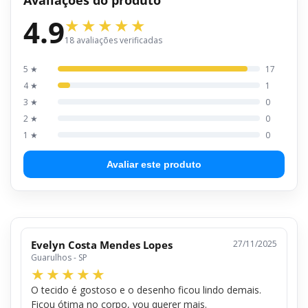
4.9
18 avaliações verificadas
5 ★
17
4 ★
1
3 ★
0
2 ★
0
1 ★
0
Avaliar este produto
Evelyn Costa Mendes Lopes
27/11/2025
Guarulhos - SP
O tecido é gostoso e o desenho ficou lindo demais.
Ficou ótima no corpo, vou querer mais.