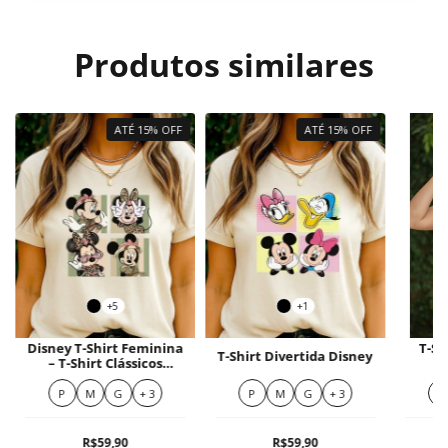
Produtos similares
ATÉ 15% OFF
ATÉ 15% OFF
+5
+1
Disney T-Shirt Feminina
T-Sh
T-Shirt Divertida Disney
– T-Shirt Clássicos
Disney
P
M
G
+ 3
P
M
G
+ 3
P
R$59,90
R$59,90