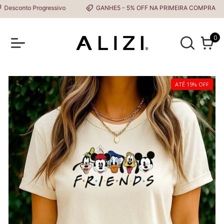
conto Progressivo
GANHE5 - 5% OFF NA PRIMEIRA COMPRA
0
ATÉ 15% OFF