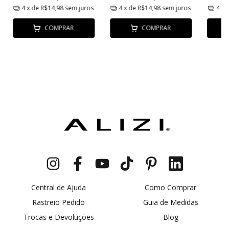
4
x de
R$14,98
sem juros
4
x de
R$14,98
sem juros
4
x 
COMPRAR
COMPRAR
Central de Ajuda
Como Comprar
Rastreio Pedido
Guia de Medidas
Trocas e Devoluções
Blog