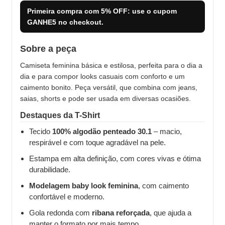
Primeira compra com
5% OFF
: use o cupom
GANHE5
no checkout.
Sobre a peça
Camiseta feminina básica e estilosa, perfeita para o dia a
dia e para compor looks casuais com conforto e um
caimento bonito. Peça versátil, que combina com jeans,
saias, shorts e pode ser usada em diversas ocasiões.
Destaques da T-Shirt
Tecido
100% algodão penteado 30.1
– macio,
respirável e com toque agradável na pele.
Estampa em alta definição, com cores vivas e ótima
durabilidade.
Modelagem baby look feminina
, com caimento
confortável e moderno.
Gola redonda com
ribana reforçada
, que ajuda a
manter o formato por mais tempo.