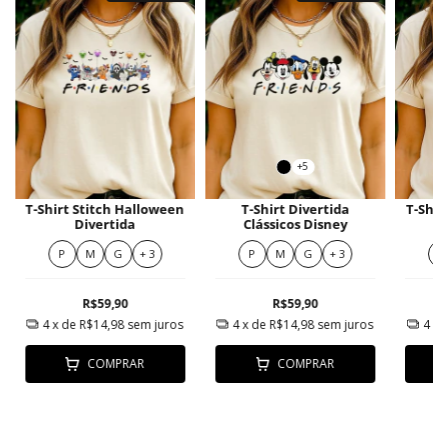
+5
T-Shirt Stitch Halloween
T-Shirt Divertida
T-Shir
Divertida
Clássicos Disney
P
M
G
+ 3
P
M
G
+ 3
P
R$59,90
R$59,90
4
x de
R$14,98
sem juros
4
x de
R$14,98
sem juros
4
x 
COMPRAR
COMPRAR