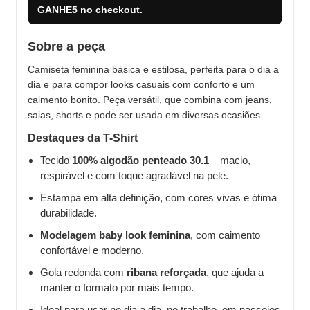
GANHE5
no checkout.
Sobre a peça
Camiseta feminina básica e estilosa, perfeita para o dia a
dia e para compor looks casuais com conforto e um
caimento bonito. Peça versátil, que combina com jeans,
saias, shorts e pode ser usada em diversas ocasiões.
Destaques da T-Shirt
Tecido
100% algodão penteado 30.1
– macio,
respirável e com toque agradável na pele.
Estampa em alta definição, com cores vivas e ótima
durabilidade.
Modelagem baby look feminina
, com caimento
confortável e moderno.
Gola redonda com
ribana reforçada
, que ajuda a
manter o formato por mais tempo.
Ideal para usar no dia a dia, no trabalho, em passeios