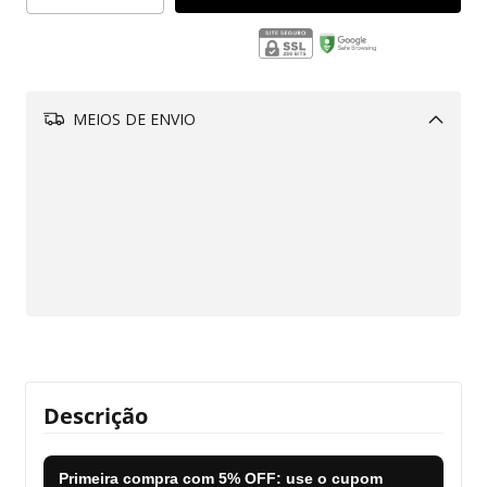
MEIOS DE ENVIO
Alterar CEP
Aproveite!
R$229,00
Adicione este produto e
tenha frete grátis!
CALCULAR
Descrição
Primeira compra com
5% OFF
: use o cupom