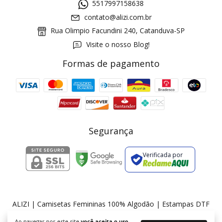
5517997158638
contato@alizi.com.br
Rua Olimpio Facundini 240, Catanduva-SP
Visite o nosso Blog!
Formas de pagamento
GANHE5
Cupom 1a compra:
a partir de R$ 229,00
Frete Grátis:
Segurança
Verificada por
2 pecas
7% OFF
3+ pecas
15% OFF
ALIZI | Camisetas Femininas 100% Algodão | Estampas DTF
©2026. ALIZI - 36175674000174. Todos os direitos reservados.
Ao navegar por este site
você aceita o uso