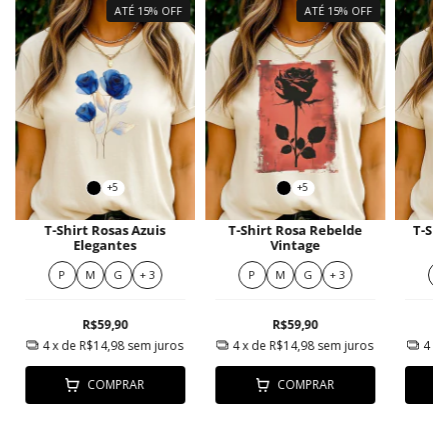
ATÉ 15% OFF
ATÉ 15% OFF
+5
+5
T-Shirt Rosas Azuis
T-Shirt Rosa Rebelde
T-Shi
Elegantes
Vintage
Vi
P
M
G
+ 3
P
M
G
+ 3
P
R$59,90
R$59,90
4
x de
R$14,98
sem juros
4
x de
R$14,98
sem juros
4
x 
COMPRAR
COMPRAR