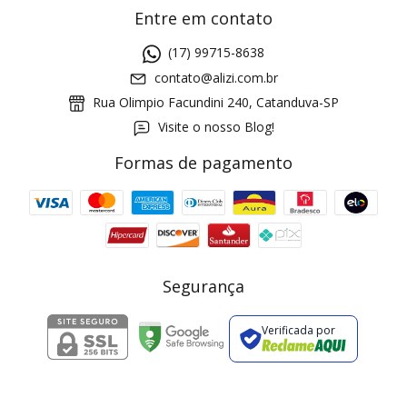
Entre em contato
(17) 99715-8638
contato@alizi.com.br
Rua Olimpio Facundini 240, Catanduva-SP
Visite o nosso Blog!
Formas de pagamento
GANHE5
Cupom 1a compra:
a partir de R$ 229,00
Frete Grátis:
Segurança
Verificada por
2 pecas
7% OFF
3+ pecas
15% OFF