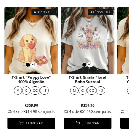
ATÉ 15% OFF
ATÉ 15% OFF
+1
+1
T-Shirt “Puppy Love”
T-Shirt Girafa Floral
T-s
100% Algodão
Boho Surreal
Co
M
G
GG
+ 3
M
G
GG
+ 3
P
R$59,90
R$59,90
4
x de
R$14,98
sem juros
4
x de
R$14,98
sem juros
4
x 
COMPRAR
COMPRAR