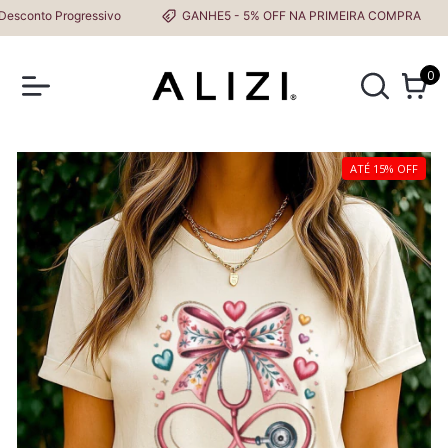
onto Progressivo
GANHE5 - 5% OFF NA PRIMEIRA COMPRA
0
ATÉ 15% OFF