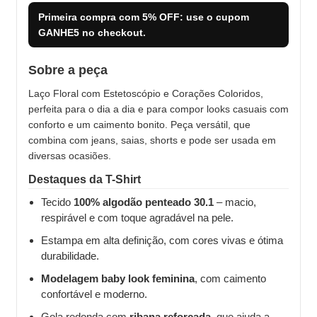
Primeira compra com
5% OFF
: use o cupom
GANHE5
no checkout.
Sobre a peça
Laço Floral com Estetoscópio e Corações Coloridos,
perfeita para o dia a dia e para compor looks casuais com
conforto e um caimento bonito. Peça versátil, que
combina com jeans, saias, shorts e pode ser usada em
diversas ocasiões.
Destaques da T-Shirt
Tecido
100% algodão penteado 30.1
– macio,
respirável e com toque agradável na pele.
Estampa em alta definição, com cores vivas e ótima
durabilidade.
Modelagem baby look feminina
, com caimento
confortável e moderno.
Gola redonda com
ribana reforçada
, que ajuda a