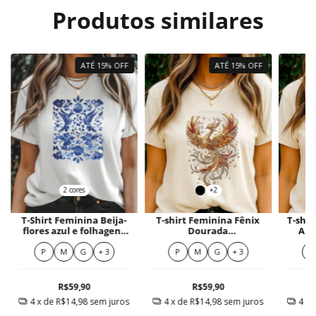
Produtos similares
ATÉ 15% OFF
ATÉ 15% OFF
2 cores
+2
T-Shirt Feminina Beija-
T-shirt Feminina Fênix
T-shir
flores azul e folhagens
Dourada
Ama
delicadas
Resplandecente
Li
P
M
G
+ 3
P
M
G
+ 3
P
R$59,90
R$59,90
4
x de
R$14,98
sem juros
4
x de
R$14,98
sem juros
4
x 