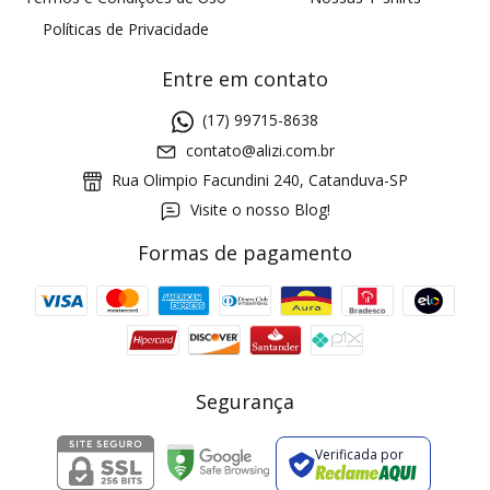
Políticas de Privacidade
Entre em contato
(17) 99715-8638
contato@alizi.com.br
Rua Olimpio Facundini 240, Catanduva-SP
Visite o nosso Blog!
Formas de pagamento
GANHE5
Cupom 1a compra:
a partir de R$ 229,00
Frete Grátis:
Segurança
Verificada por
2 pecas
7% OFF