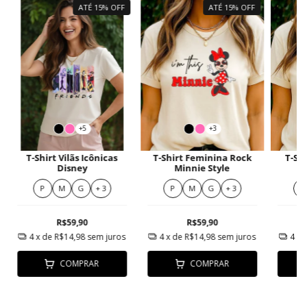
ATÉ 15% OFF
ATÉ 15% OFF
+5
+3
T-Shirt Vilãs Icônicas
T-Shirt Feminina Rock
T-Sh
Disney
Minnie Style
P
M
G
+ 3
P
M
G
+ 3
P
R$59,90
R$59,90
4
x de
R$14,98
sem juros
4
x de
R$14,98
sem juros
4
x 
COMPRAR
COMPRAR