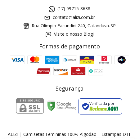
(17) 99715-8638
contato@alizi.com.br
Rua Olimpio Facundini 240, Catanduva-SP
Visite o nosso Blog!
Formas de pagamento
GANHE5
Cupom 1a compra:
a partir de R$ 229,00
Frete Grátis:
Segurança
Verificada por
2 pecas
7% OFF
3+ pecas
15% OFF
ALIZI | Camisetas Femininas 100% Algodão | Estampas DTF