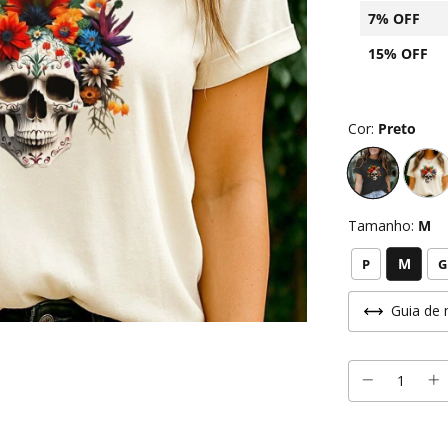
7% OFF
15% OFF
Cor:
Preto
Tamanho:
M
M
P
G
Guia de 