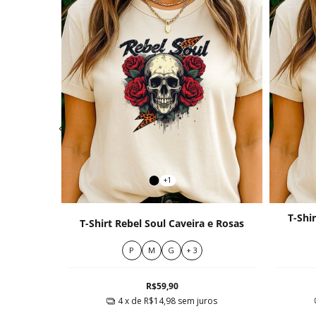
+1
cleta
T-Shi
T-Shirt Rebel Soul Caveira e Rosas
re
P
M
G
+ 3
R$59,90
ros
4
x de
R$14,98
sem juros