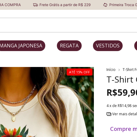
Frete Grátis a partir de R$ 229
Primeira Troca Grátis
MANGA JAPONESA
REGATA
VESTIDOS
Início
T-Shirt 
ATÉ 15% OFF
T-Shirt
R$59,9
4
x de
R$14,98
se
Ver mais deta
Compre m