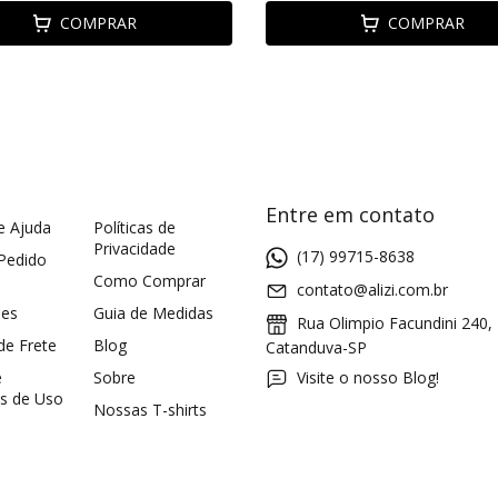
COMPRAR
COMPRAR
Entre em contato
e Ajuda
Políticas de
Privacidade
(17) 99715-8638
 Pedido
Como Comprar
contato@alizi.com.br
ões
Guia de Medidas
Rua Olimpio Facundini 240,
 de Frete
Blog
Catanduva-SP
e
Sobre
Visite o nosso Blog!
s de Uso
Nossas T-shirts