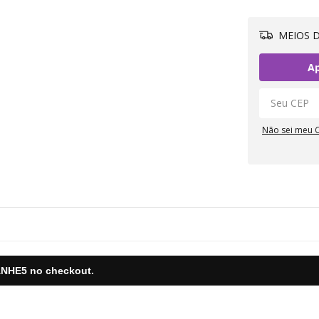
MEIOS D
Ap
Não sei meu 
NHE5
no checkout.