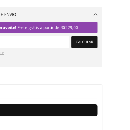
E ENVIO
Alterar CEP
roveite!
Frete grátis a partir de
R$229,00
CALCULAR
CEP