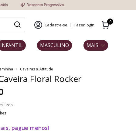
Desconto Progressivo
0
Cadastre-se
|
Fazer login
INFANTIL
MASCULINO
MAIS
Feminina
Caveiras & Attitude
 Caveira Floral Rocker
0
m juros
lhes
ais, pague menos!