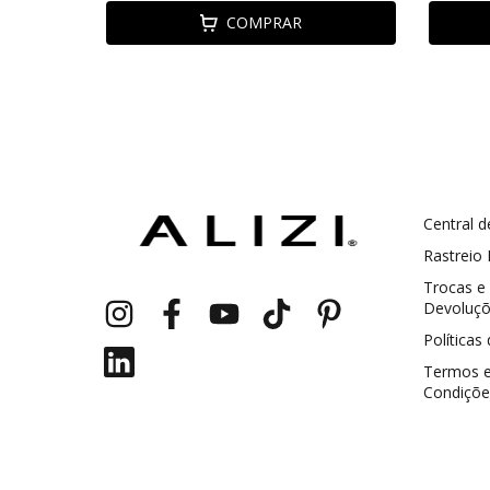
COMPRAR
Central d
GANHE5
Cupom 1a compra:
Rastreio
Trocas e
a partir de R$ 229,00
Frete Grátis:
Devoluç
Políticas
Termos 
Condiçõe
2 pecas
7% OFF
3+ pecas
15% OFF