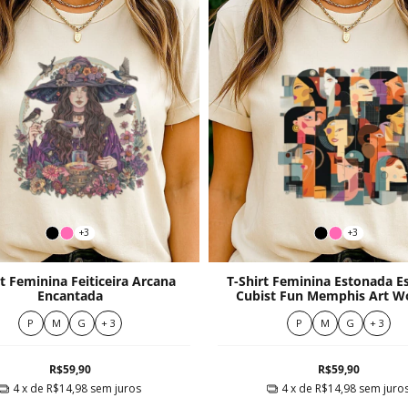
+3
+3
rt Feminina Feiticeira Arcana
T-Shirt Feminina Estonada 
Encantada
Cubist Fun Memphis Art 
Moderna
P
M
G
+ 3
P
M
G
+ 3
R$59,90
R$59,90
4
x de
R$14,98
sem juros
4
x de
R$14,98
sem juro