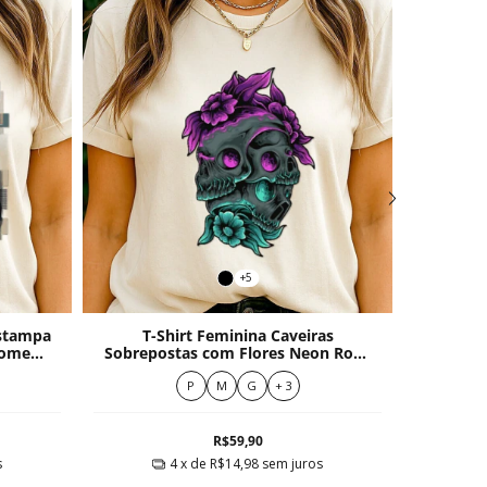
+5
Estampa
T-Shirt Feminina Caveiras
T-Shi
Women
Sobrepostas com Flores Neon Roxo
e Verde
P
M
G
+ 3
R$59,90
s
4
x de
R$14,98
sem juros