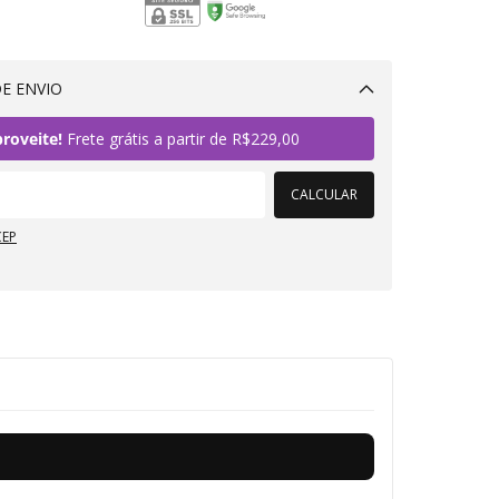
E ENVIO
Alterar CEP
roveite!
Frete grátis a partir de
R$229,00
CALCULAR
CEP