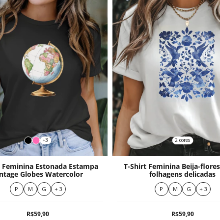
+3
2 cores
t Feminina Estonada Estampa
T-Shirt Feminina Beija-flores
ntage Globes Watercolor
folhagens delicadas
P
M
G
+ 3
P
M
G
+ 3
R$59,90
R$59,90