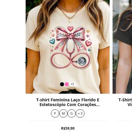
+3
nada
T-shirt Feminina Laço Florido E
T-Shir
andeira
Estetoscópio Com Corações
Vi
Coloridos
P
M
G
+ 3
R$59,90