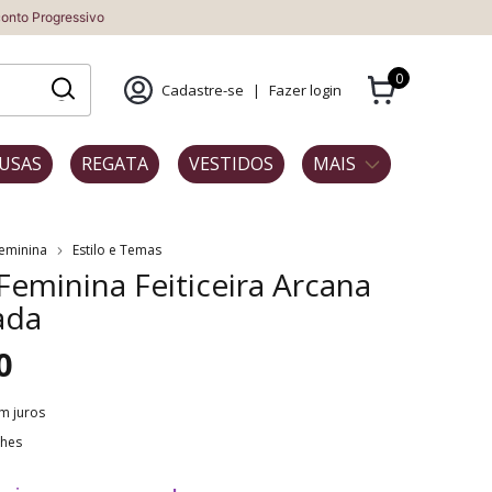
vo
0
Cadastre-se
|
Fazer login
USAS
REGATA
VESTIDOS
MAIS
Feminina
Estilo e Temas
 Feminina Feiticeira Arcana
ada
0
m juros
lhes