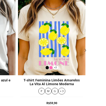
+3
 azul e
T-shirt Feminina Limões Amarelos
T-shir
La Vita Al Limone Moderna
S
P
M
G
+ 3
R$59,90