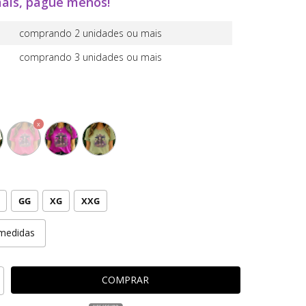
ais, pague menos!
comprando 2 unidades ou mais
comprando 3 unidades ou mais
GG
XG
XXG
medidas