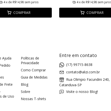
4
x de
R$14,98
sem juros
4
x de
R$14,98
sem juro
COMPRAR
COMPRAR
Entre em contato
e Ajuda
Políticas de
Privacidade
(17) 99715-8638
 Pedido
Como Comprar
contato@alizi.com.br
ões
Guia de Medidas
Rua Olimpio Facundini 240,
 de Frete
Blog
Catanduva-SP
e
Sobre
Visite o nosso Blog!
s de Uso
Nossas T-shirts