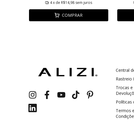
ros
4
x de
R$14,98
sem juros
COMPRAR
Central d
GANHE5
Cupom 1a compra:
Rastreio
Trocas e
a partir de R$ 229,00
Frete Grátis:
Devoluç
Políticas
Termos 
Condiçõe
2 pecas
7% OFF
3+ pecas
15% OFF