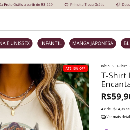
a partir de R$ 229
Primeira Troca Grátis
Desconto Progressi
NA E UNISSEX
INFANTIL
MANGA JAPONESA
BL
Início
T-Shirt 
ATÉ 15% OFF
T-Shirt
Encant
R$59,9
4
x de
R$14,98
se
Ver mais deta