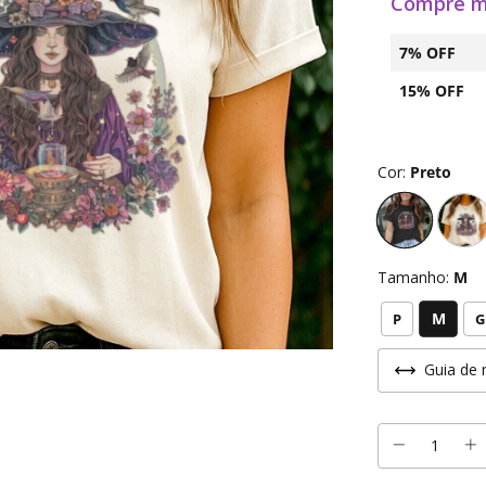
Compre m
7% OFF
15% OFF
Cor:
Preto
Tamanho:
M
M
P
G
Guia de 