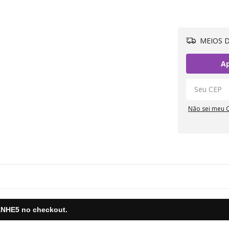
MEIOS D
Ap
Não sei meu 
NHE5
no checkout.