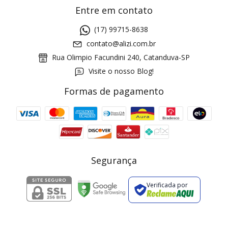
Entre em contato
(17) 99715-8638
contato@alizi.com.br
Rua Olimpio Facundini 240, Catanduva-SP
Visite o nosso Blog!
Formas de pagamento
GANHE5
Cupom 1a compra:
a partir de R$ 229,00
Frete Grátis:
Segurança
Verificada por
2 pecas
7% OFF
3+ pecas
15% OFF