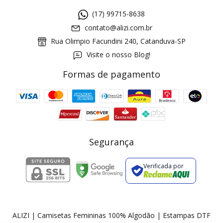
(17) 99715-8638
contato@alizi.com.br
Rua Olimpio Facundini 240, Catanduva-SP
Visite o nosso Blog!
Formas de pagamento
GANHE5
Cupom 1a compra:
a partir de R$ 229,00
Frete Grátis:
Segurança
Verificada por
2 pecas
7% OFF
3+ pecas
15% OFF
ALIZI | Camisetas Femininas 100% Algodão | Estampas DTF