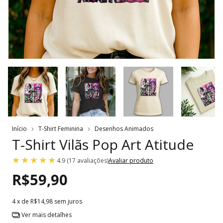
Início
T-Shirt Feminina
Desenhos Animados
T-Shirt Vilãs Pop Art Atitude
4.9 (17 avaliações)
Avaliar produto
R$59,90
4
x de
R$14,98
sem juros
Ver mais detalhes