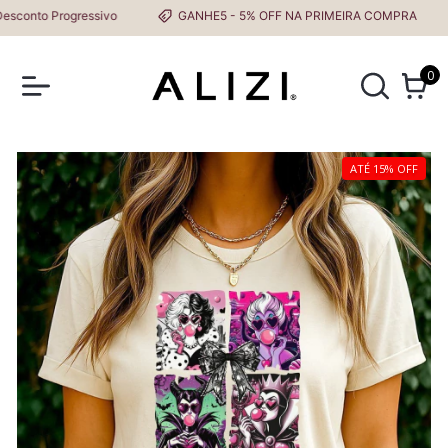
to Progressivo
GANHE5 - 5% OFF NA PRIMEIRA COMPRA
0
ATÉ 15% OFF