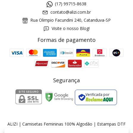
(17) 99715-8638
contato@alizi.com.br
Rua Olimpio Facundini 240, Catanduva-SP
Visite o nosso Blog!
Formas de pagamento
GANHE5
Cupom 1a compra:
a partir de R$ 229,00
Frete Grátis:
Segurança
Verificada por
2 pecas
7% OFF
3+ pecas
15% OFF
ALIZI | Camisetas Femininas 100% Algodão | Estampas DTF
©2026. ALIZI - 36175674000174. Todos os direitos reservados.