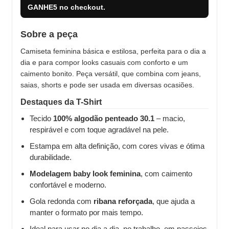
GANHE5
no checkout.
Sobre a peça
Camiseta feminina básica e estilosa, perfeita para o dia a
dia e para compor looks casuais com conforto e um
caimento bonito. Peça versátil, que combina com jeans,
saias, shorts e pode ser usada em diversas ocasiões.
Destaques da T-Shirt
Tecido
100% algodão penteado 30.1
– macio,
respirável e com toque agradável na pele.
Estampa em alta definição, com cores vivas e ótima
durabilidade.
Modelagem baby look feminina
, com caimento
confortável e moderno.
Gola redonda com
ribana reforçada
, que ajuda a
manter o formato por mais tempo.
Ideal para usar no dia a dia, no trabalho, em passeios