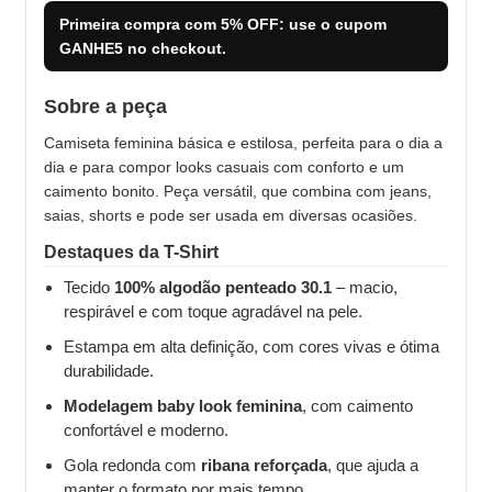
Primeira compra com
5% OFF
: use o cupom
GANHE5
no checkout.
Sobre a peça
Camiseta feminina básica e estilosa, perfeita para o dia a
dia e para compor looks casuais com conforto e um
caimento bonito. Peça versátil, que combina com jeans,
saias, shorts e pode ser usada em diversas ocasiões.
Destaques da T-Shirt
Tecido
100% algodão penteado 30.1
– macio,
respirável e com toque agradável na pele.
Estampa em alta definição, com cores vivas e ótima
durabilidade.
Modelagem baby look feminina
, com caimento
confortável e moderno.
Gola redonda com
ribana reforçada
, que ajuda a
manter o formato por mais tempo.