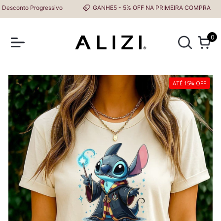
conto Progressivo
GANHE5 - 5% OFF NA PRIMEIRA COMPRA
0
ATÉ 15% OFF