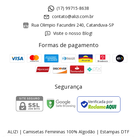
(17) 99715-8638
contato@alizi.com.br
Rua Olimpio Facundini 240, Catanduva-SP
Visite o nosso Blog!
Formas de pagamento
GANHE5
Cupom 1a compra:
a partir de R$ 229,00
Frete Grátis:
Segurança
Verificada por
2 pecas
7% OFF
3+ pecas
15% OFF
ALIZI | Camisetas Femininas 100% Algodão | Estampas DTF