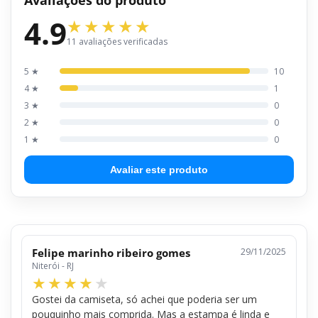
4.9
11 avaliações verificadas
5 ★
10
4 ★
1
3 ★
0
2 ★
0
1 ★
0
Avaliar este produto
Felipe marinho ribeiro gomes
29/11/2025
Niterói - RJ
Gostei da camiseta, só achei que poderia ser um
pouquinho mais comprida. Mas a estampa é linda e