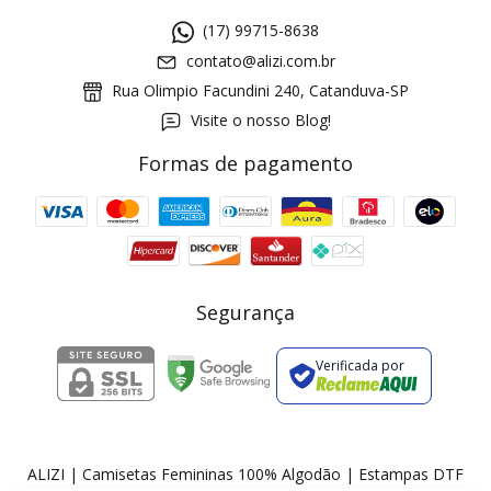
(17) 99715-8638
contato@alizi.com.br
Rua Olimpio Facundini 240, Catanduva-SP
Visite o nosso Blog!
Formas de pagamento
GANHE5
Cupom 1a compra:
a partir de R$ 229,00
Frete Grátis:
Segurança
Verificada por
2 pecas
7% OFF
3+ pecas
15% OFF
ALIZI | Camisetas Femininas 100% Algodão | Estampas DTF