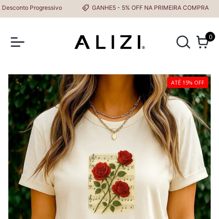
conto Progressivo
GANHE5 - 5% OFF NA PRIMEIRA COMPRA
0
ATÉ 15% OFF