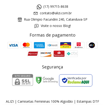
(17) 99715-8638
contato@alizi.com.br
Rua Olimpio Facundini 240, Catanduva-SP
Visite o nosso Blog!
Formas de pagamento
GANHE5
Cupom 1a compra:
a partir de R$ 229,00
Frete Grátis:
Segurança
Verificada por
2 pecas
7% OFF
3+ pecas
15% OFF
ALIZI | Camisetas Femininas 100% Algodão | Estampas DTF