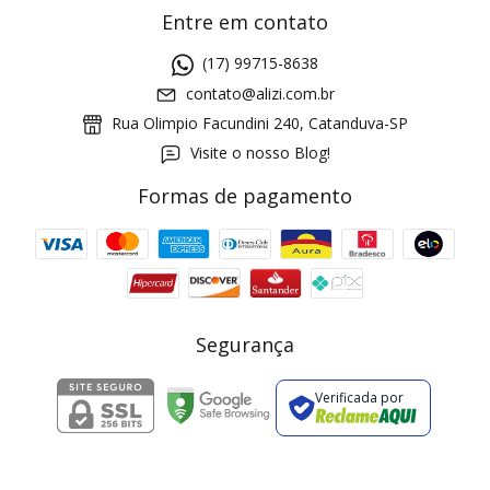
Entre em contato
(17) 99715-8638
contato@alizi.com.br
Rua Olimpio Facundini 240, Catanduva-SP
Visite o nosso Blog!
Formas de pagamento
GANHE5
Cupom 1a compra:
a partir de R$ 229,00
Frete Grátis:
Segurança
Verificada por
2 pecas
7% OFF
3+ pecas
15% OFF