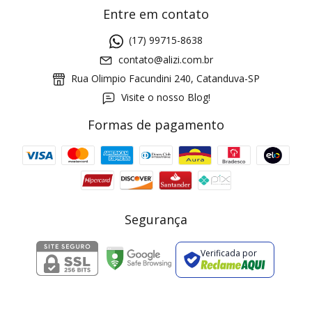
Entre em contato
(17) 99715-8638
contato@alizi.com.br
Rua Olimpio Facundini 240, Catanduva-SP
Visite o nosso Blog!
Formas de pagamento
GANHE5
Cupom 1a compra:
a partir de R$ 229,00
Frete Grátis:
Segurança
Verificada por
2 pecas
7% OFF
3+ pecas
15% OFF