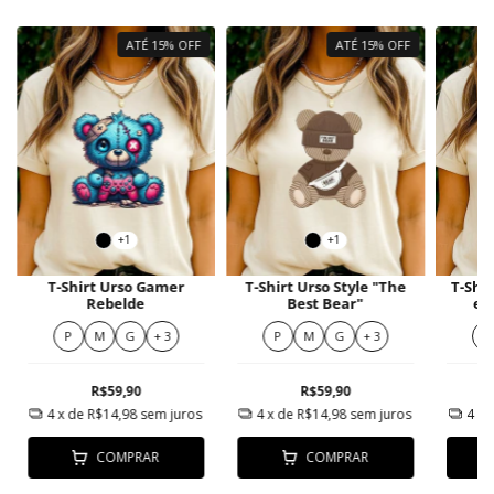
ATÉ 15% OFF
ATÉ 15% OFF
+1
+1
T-Shirt Urso Gamer
T-Shirt Urso Style "The
T-Shi
Rebelde
Best Bear"
e 
P
M
G
+ 3
P
M
G
+ 3
P
R$59,90
R$59,90
4
x de
R$14,98
sem juros
4
x de
R$14,98
sem juros
4
x 
COMPRAR
COMPRAR