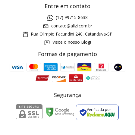
Entre em contato
(17) 99715-8638
contato@alizi.com.br
Rua Olimpio Facundini 240, Catanduva-SP
Visite o nosso Blog!
Formas de pagamento
GANHE5
Cupom 1a compra:
a partir de R$ 229,00
Frete Grátis:
Segurança
Verificada por
2 pecas
7% OFF
3+ pecas
15% OFF