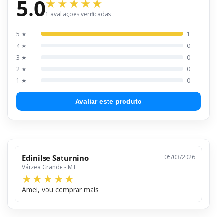
5.0
1 avaliações verificadas
5 ★
1
4 ★
0
3 ★
0
2 ★
0
1 ★
0
Avaliar este produto
Edinilse Saturnino
05/03/2026
Várzea Grande - MT
Amei, vou comprar mais