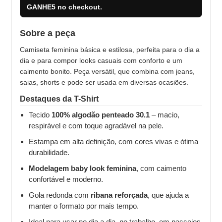
GANHE5
no checkout.
Sobre a peça
Camiseta feminina básica e estilosa, perfeita para o dia a
dia e para compor looks casuais com conforto e um
caimento bonito. Peça versátil, que combina com jeans,
saias, shorts e pode ser usada em diversas ocasiões.
Destaques da T-Shirt
Tecido
100% algodão penteado 30.1
– macio,
respirável e com toque agradável na pele.
Estampa em alta definição, com cores vivas e ótima
durabilidade.
Modelagem baby look feminina
, com caimento
confortável e moderno.
Gola redonda com
ribana reforçada
, que ajuda a
manter o formato por mais tempo.
Ideal para usar no dia a dia, no trabalho, em passeios