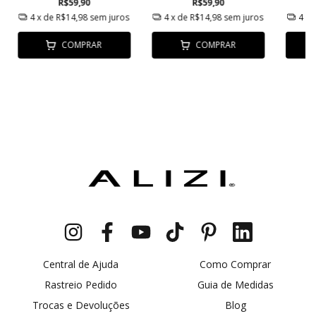
R$59,90
R$59,90
4
x de
R$14,98
sem juros
4
x de
R$14,98
sem juros
4
x 
COMPRAR
COMPRAR
Central de Ajuda
Como Comprar
Rastreio Pedido
Guia de Medidas
Trocas e Devoluções
Blog