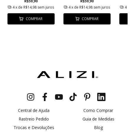
R$59,90
R$59,90
4
x de
R$14,98
sem juros
4
x de
R$14,98
sem juros
4
x 
COMPRAR
COMPRAR
Central de Ajuda
Como Comprar
Rastreio Pedido
Guia de Medidas
Trocas e Devoluções
Blog