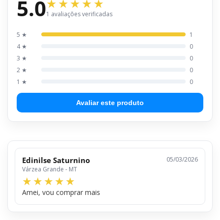
5.0
1 avaliações verificadas
5 ★
1
4 ★
0
3 ★
0
2 ★
0
1 ★
0
Avaliar este produto
Edinilse Saturnino
05/03/2026
Várzea Grande - MT
Amei, vou comprar mais