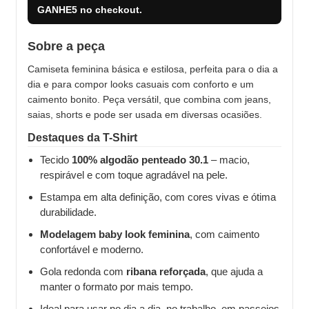
GANHE5
no checkout.
Sobre a peça
Camiseta feminina básica e estilosa, perfeita para o dia a
dia e para compor looks casuais com conforto e um
caimento bonito. Peça versátil, que combina com jeans,
saias, shorts e pode ser usada em diversas ocasiões.
Destaques da T-Shirt
Tecido
100% algodão penteado 30.1
– macio,
respirável e com toque agradável na pele.
Estampa em alta definição, com cores vivas e ótima
durabilidade.
Modelagem baby look feminina
, com caimento
confortável e moderno.
Gola redonda com
ribana reforçada
, que ajuda a
manter o formato por mais tempo.
Ideal para usar no dia a dia, no trabalho, em passeios