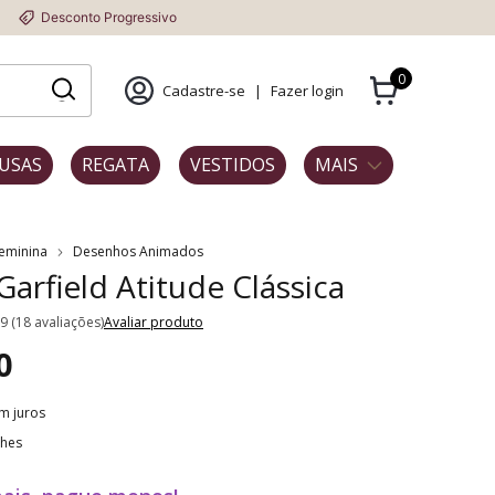
conto Progressivo
0
Cadastre-se
|
Fazer login
USAS
REGATA
VESTIDOS
MAIS
Feminina
Desenhos Animados
Garfield Atitude Clássica
.9 (18 avaliações)
Avaliar produto
0
m juros
lhes