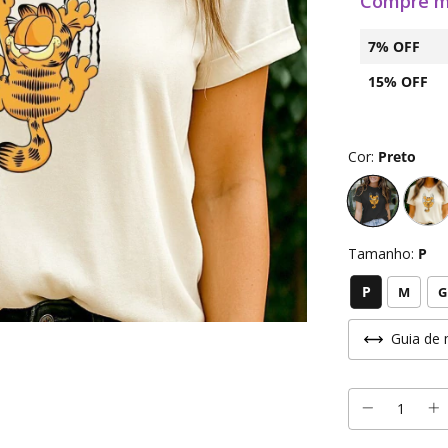
Compre m
7% OFF
15% OFF
Cor:
Preto
Tamanho:
P
P
M
G
Guia de 