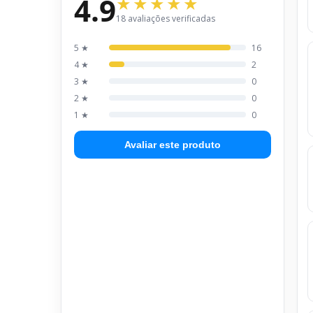
4.9
18 avaliações verificadas
5 ★
16
4 ★
2
3 ★
0
2 ★
0
1 ★
0
Avaliar este produto