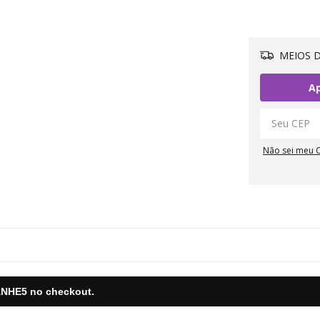
MEIOS D
Ap
Não sei meu 
NHE5
no checkout.