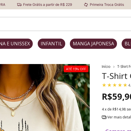
Frete Grátis a partir de R$ 229
Primeira Troca Grátis
Des
NA E UNISSEX
INFANTIL
MANGA JAPONESA
BL
Início
T-Shirt 
ATÉ 15% OFF
T-Shirt 
4
R$59,9
4
x de
R$14,98
se
Ver mais deta