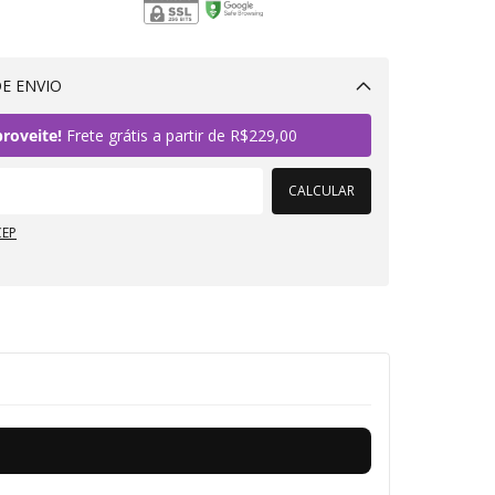
E ENVIO
Alterar CEP
roveite!
Frete grátis a partir de
R$229,00
CALCULAR
CEP