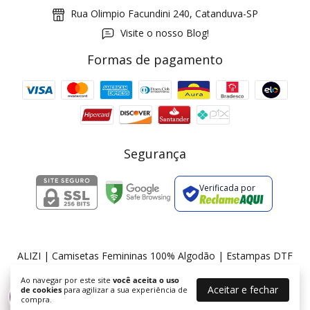
Rua Olimpio Facundini 240, Catanduva-SP
Visite o nosso Blog!
Formas de pagamento
GANHE5
Cupom 1a compra:
a partir de R$ 229,00
Frete Grátis:
Segurança
Verificada por
2 pecas
7% OFF
3+ pecas
15% OFF
ALIZI | Camisetas Femininas 100% Algodão | Estampas DTF
©2026. ALIZI - 36175674000174. Todos os direitos reservados.
Ao navegar por este site
você aceita o uso
Aceitar e fechar
de cookies
para agilizar a sua experiência de
%
compra.
Desconto progressivo