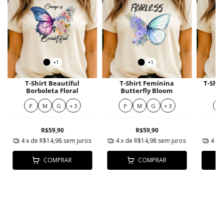
+1
+1
T-Shirt Beautiful
T-Shirt Feminina
T-Shir
Borboleta Floral
Butterfly Bloom
P
M
G
+ 3
P
M
G
+ 3
P
R$59,90
R$59,90
4
x de
R$14,98
sem juros
4
x de
R$14,98
sem juros
4
x 
COMPRAR
COMPRAR