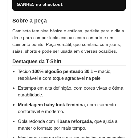
GANHE5
no checkout.
Sobre a peça
Camiseta feminina básica e estilosa, perfeita para o dia a
dia e para compor looks casuais com conforto e um
caimento bonito. Peça versátil, que combina com jeans,
saias, shorts e pode ser usada em diversas ocasiões.
Destaques da T-Shirt
Tecido
100% algodão penteado 30.1
– macio,
respirável e com toque agradável na pele.
Estampa em alta definição, com cores vivas e ótima
durabilidade.
Modelagem baby look feminina
, com caimento
confortável e moderno.
Gola redonda com
ribana reforçada
, que ajuda a
manter o formato por mais tempo.
Ideal para usar no dia a dia, no trabalho, em passeios