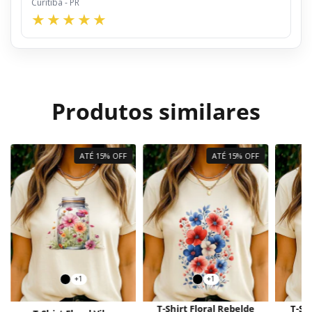
Curitiba - PR
Produtos similares
ATÉ 15% OFF
ATÉ 15% OFF
+1
+1
T-Shirt Floral Rebelde
T-Sh