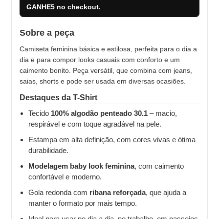
GANHE5
no checkout.
Sobre a peça
Camiseta feminina básica e estilosa, perfeita para o dia a
dia e para compor looks casuais com conforto e um
caimento bonito. Peça versátil, que combina com jeans,
saias, shorts e pode ser usada em diversas ocasiões.
Destaques da T-Shirt
Tecido
100% algodão penteado 30.1
– macio,
respirável e com toque agradável na pele.
Estampa em alta definição, com cores vivas e ótima
durabilidade.
Modelagem baby look feminina
, com caimento
confortável e moderno.
Gola redonda com
ribana reforçada
, que ajuda a
manter o formato por mais tempo.
Ideal para usar no dia a dia, no trabalho, em passeios