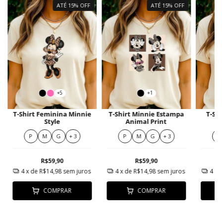
ATÉ 15% OFF
ATÉ 15% OFF
+5
+1
T-Shirt Feminina Minnie
T-Shirt Minnie Estampa
T-Sh
Style
Animal Print
P
M
G
+ 3
P
M
G
+ 3
P
R$59,90
R$59,90
4
x de
R$14,98
sem juros
4
x de
R$14,98
sem juros
4
x 
COMPRAR
COMPRAR