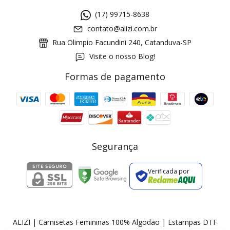
(17) 99715-8638
contato@alizi.com.br
Rua Olimpio Facundini 240, Catanduva-SP
Visite o nosso Blog!
Formas de pagamento
GANHE5
Cupom 1a compra:
a partir de R$ 229,00
Frete Grátis:
Segurança
Verificada por
2 pecas
7% OFF
3+ pecas
15% OFF
ALIZI | Camisetas Femininas 100% Algodão | Estampas DTF