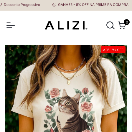
esconto Progressivo
GANHE5 - 5% OFF NA PRIMEIRA COMPRA
0
ATÉ 15% OFF