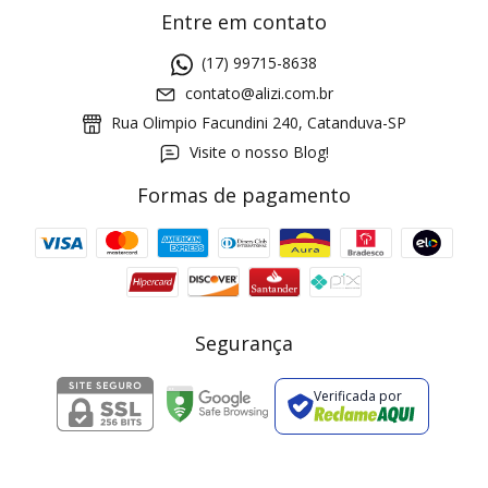
Entre em contato
(17) 99715-8638
contato@alizi.com.br
Rua Olimpio Facundini 240, Catanduva-SP
Visite o nosso Blog!
Formas de pagamento
GANHE5
Cupom 1a compra:
a partir de R$ 229,00
Frete Grátis:
Segurança
Verificada por
2 pecas
7% OFF
3+ pecas
15% OFF