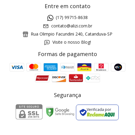
Entre em contato
(17) 99715-8638
contato@alizi.com.br
Rua Olimpio Facundini 240, Catanduva-SP
Visite o nosso Blog!
Formas de pagamento
GANHE5
Cupom 1a compra:
a partir de R$ 229,00
Frete Grátis:
Segurança
Verificada por
2 pecas
7% OFF
3+ pecas
15% OFF