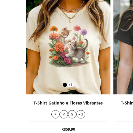
+1
atureza
T-Shirt Gatinho e Flores Vibrantes
T-Shi
P
M
G
+ 3
R$59,90