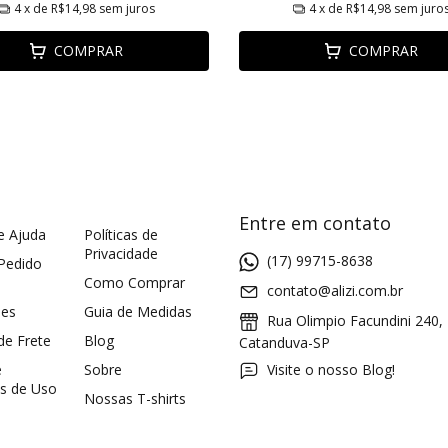
4
x de
R$14,98
sem juros
4
x de
R$14,98
sem juro
COMPRAR
COMPRAR
Entre em contato
e Ajuda
Políticas de
Privacidade
(17) 99715-8638
 Pedido
Como Comprar
contato@alizi.com.br
ões
Guia de Medidas
Rua Olimpio Facundini 240,
 de Frete
Blog
Catanduva-SP
e
Sobre
Visite o nosso Blog!
s de Uso
Nossas T-shirts