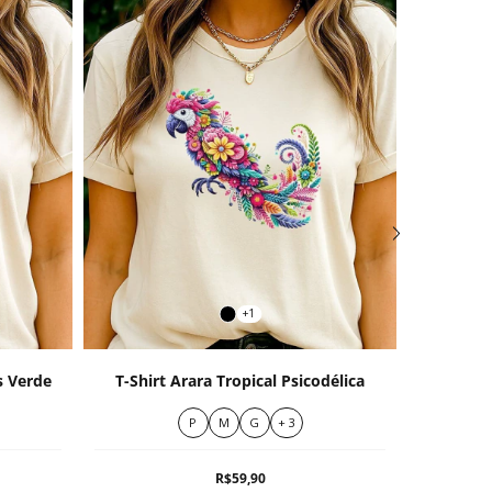
+1
s Verde
T-Shirt Arara Tropical Psicodélica
T-Shir
P
M
G
+ 3
R$59,90