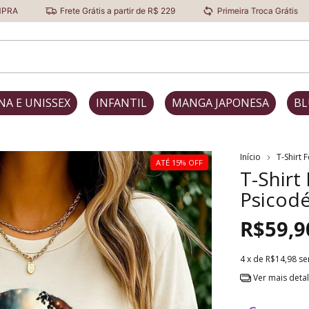
Frete Grátis a partir de R$ 229
Primeira Troca Grátis
Desco
NA E UNISSEX
INFANTIL
MANGA JAPONESA
BL
Início
T-Shirt 
ATÉ 15% OFF
T-Shirt
Psicodé
R$59,9
4
x de
R$14,98
se
Ver mais deta