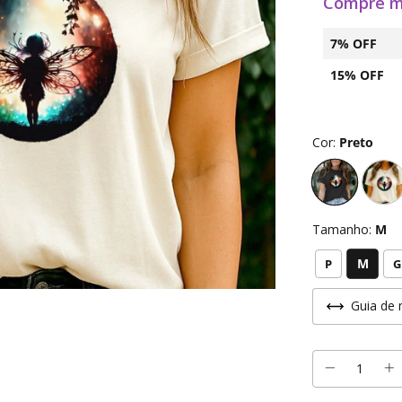
Compre m
7% OFF
15% OFF
Cor:
Preto
Tamanho:
M
M
P
G
Guia de 