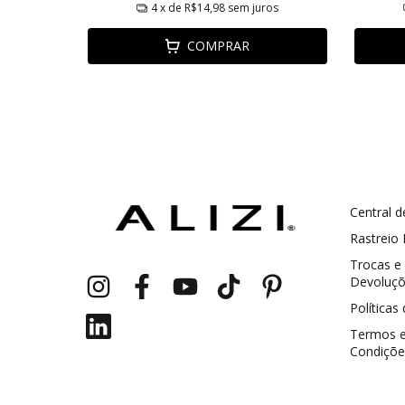
ros
4
x de
R$14,98
sem juros
COMPRAR
Central d
GANHE5
Cupom 1a compra:
Rastreio
Trocas e
a partir de R$ 229,00
Frete Grátis:
Devoluç
Políticas
Termos 
Condiçõe
2 pecas
7% OFF
3+ pecas
15% OFF