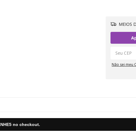
MEIOS D
Ap
Não sei meu 
NHE5
no checkout.