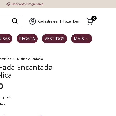
nto Progressivo
0
Cadastre-se
|
Fazer login
USAS
REGATA
VESTIDOS
MAIS
Feminina
Místico e Fantasia
 Fada Encantada
lica
0
m juros
lhes