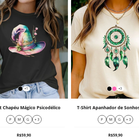
+1
+3
rt Chapéu Mágico Psicodélico
T-Shirt Apanhador de Sonho
P
M
G
+ 3
P
M
G
+ 3
R$59,90
R$59,90