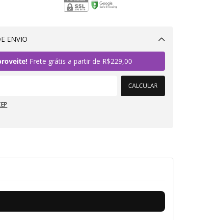
E ENVIO
Alterar CEP
roveite!
Frete grátis a partir de
R$229,00
CALCULAR
CEP