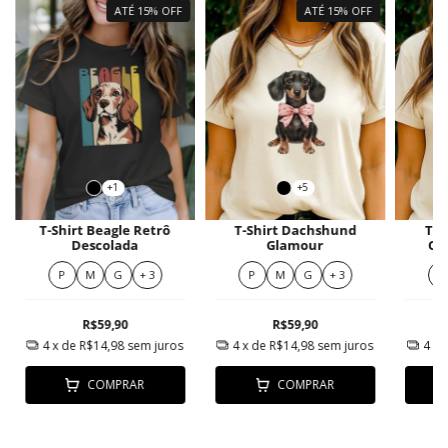
ATÉ 15% OFF
ATÉ 15% OFF
+1
+5
T-Shirt Beagle Retrô
T-Shirt Dachshund
T-s
Descolada
Glamour
Co
P
M
G
+ 3
P
M
G
+ 3
P
R$59,90
R$59,90
4
x de
R$14,98
sem juros
4
x de
R$14,98
sem juros
4
x 
COMPRAR
COMPRAR