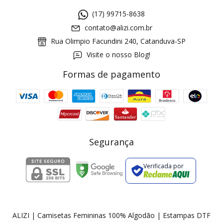
(17) 99715-8638
contato@alizi.com.br
Rua Olimpio Facundini 240, Catanduva-SP
Visite o nosso Blog!
Formas de pagamento
GANHE5
Cupom 1a compra:
a partir de R$ 229,00
Frete Grátis:
Segurança
Verificada por
2 pecas
7% OFF
3+ pecas
15% OFF
ALIZI | Camisetas Femininas 100% Algodão | Estampas DTF