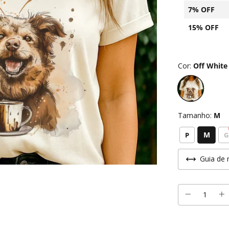
7% OFF
15% OFF
Cor:
Off White
Tamanho:
M
M
P
G
Guia de 