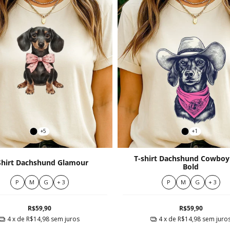
+5
+1
T-shirt Dachshund Cowboy
Shirt Dachshund Glamour
Bold
P
M
G
+ 3
P
M
G
+ 3
R$59,90
R$59,90
4
x de
R$14,98
sem juros
4
x de
R$14,98
sem juro