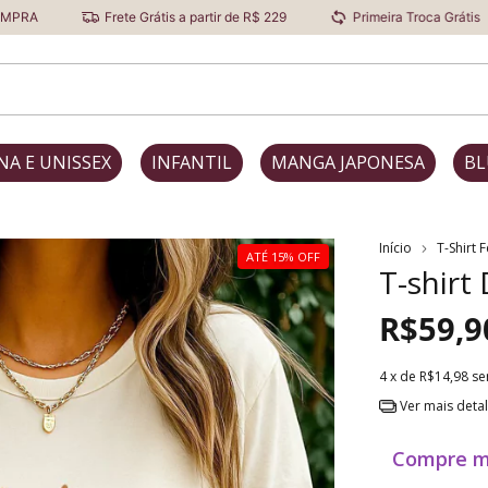
Frete Grátis a partir de R$ 229
Primeira Troca Grátis
Des
NA E UNISSEX
INFANTIL
MANGA JAPONESA
BL
Início
T-Shirt 
ATÉ 15% OFF
T-shirt
R$59,9
4
x de
R$14,98
se
Ver mais deta
Compre m