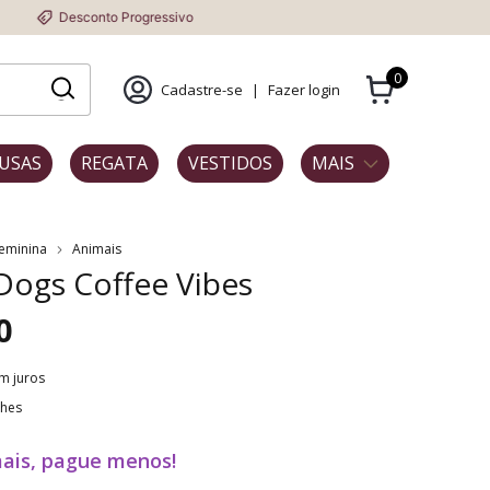
conto Progressivo
0
Cadastre-se
|
Fazer login
USAS
REGATA
VESTIDOS
MAIS
Feminina
Animais
 Dogs Coffee Vibes
0
m juros
lhes
ais, pague menos!