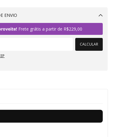
E ENVIO
Alterar CEP
roveite!
Frete grátis a partir de
R$229,00
CALCULAR
CEP