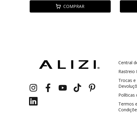
COMPRAR
Central d
GANHE5
Cupom 1a compra:
Rastreio
Trocas e
a partir de R$ 229,00
Frete Grátis:
Devoluç
Políticas
Termos 
Condiçõe
2 pecas
7% OFF
3+ pecas
15% OFF