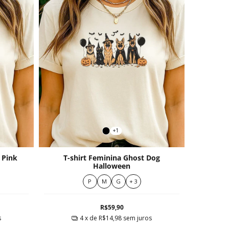
+1
 Pink
T-shirt Feminina Ghost Dog
Halloween
P
M
G
+ 3
R$59,90
s
4
x de
R$14,98
sem juros