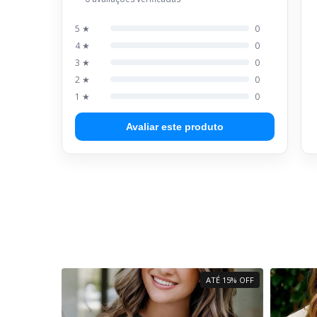
5 ★
0
4 ★
0
3 ★
0
2 ★
0
1 ★
0
Avaliar este produto
ATÉ 15% OFF