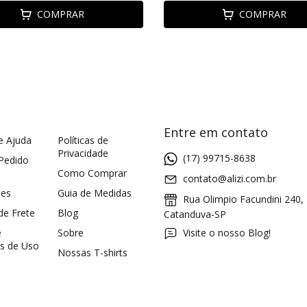
COMPRAR
COMPRAR
Entre em contato
e Ajuda
Políticas de
Privacidade
(17) 99715-8638
 Pedido
Como Comprar
contato@alizi.com.br
ões
Guia de Medidas
Rua Olimpio Facundini 240,
 de Frete
Blog
Catanduva-SP
e
Sobre
Visite o nosso Blog!
s de Uso
Nossas T-shirts