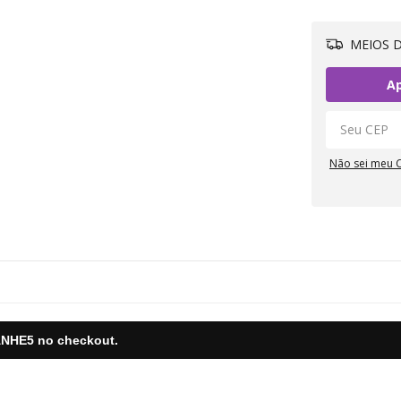
MEIOS D
Ap
Não sei meu 
NHE5
no checkout.