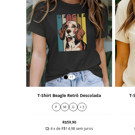
+1
T-Shirt Beagle Retrô Descolada
T-
P
M
G
+ 3
R$59,90
4
x de
R$14,98
sem juros