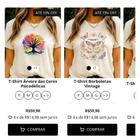
ATÉ 15% OFF
ATÉ 15% OFF
+1
+1
T-Shirt Árvore das Cores
T-Shirt Borboletas
T-Shir
Psicodélicas
Vintage
P
M
G
+ 3
P
M
G
+ 3
P
R$59,90
R$59,90
4
x de
R$14,98
sem juros
4
x de
R$14,98
sem juros
4
x 
COMPRAR
COMPRAR