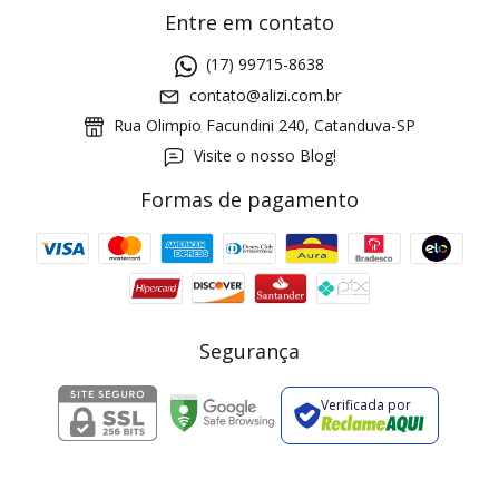
Entre em contato
(17) 99715-8638
contato@alizi.com.br
Rua Olimpio Facundini 240, Catanduva-SP
Visite o nosso Blog!
Formas de pagamento
GANHE5
Cupom 1a compra:
a partir de R$ 229,00
Frete Grátis:
Segurança
Verificada por
2 pecas
7% OFF
3+ pecas
15% OFF