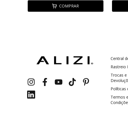
COMPRAR
Central d
GANHE5
Cupom 1a compra:
Rastreio
Trocas e
a partir de R$ 229,00
Frete Grátis:
Devoluç
Políticas
Termos 
Condiçõe
2 pecas
7% OFF
3+ pecas
15% OFF