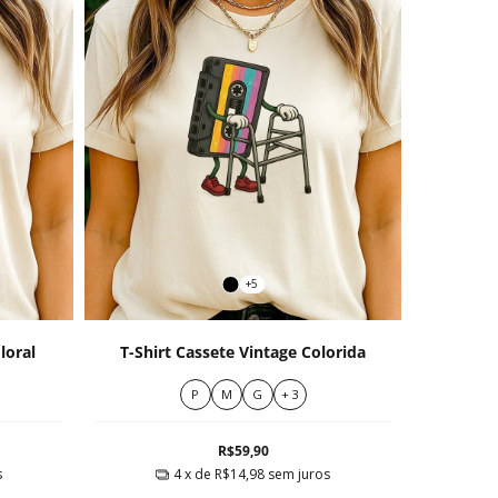
+5
loral
T-Shirt Cassete Vintage Colorida
P
M
G
+ 3
R$59,90
s
4
x de
R$14,98
sem juros