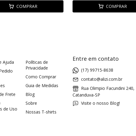
COMPRAR
COMPRAR
Entre em contato
e Ajuda
Políticas de
Privacidade
(17) 99715-8638
 Pedido
Como Comprar
contato@alizi.com.br
ões
Guia de Medidas
Rua Olimpio Facundini 240,
 de Frete
Blog
Catanduva-SP
e
Sobre
Visite o nosso Blog!
s de Uso
Nossas T-shirts