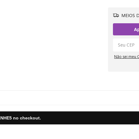
MEIOS D
Ap
Não sei meu 
NHE5
no checkout.