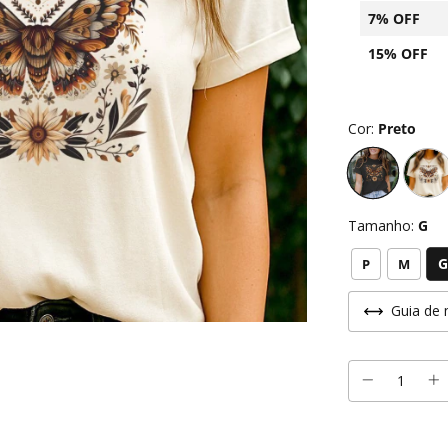
7% OFF
15% OFF
Cor:
Preto
Tamanho:
G
G
P
M
Guia de 