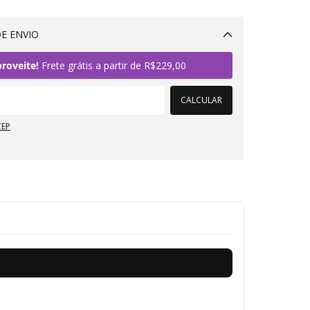
E ENVIO
Alterar CEP
roveite!
Frete grátis a partir de
R$229,00
CALCULAR
CEP