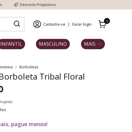
Desconto Progressivo
0
Cadastre-se
|
Fazer login
INFANTIL
MASCULINO
MAIS
Feminina
Borboletas
 Borboleta Tribal Floral
0
m juros
lhes
ais, pague menos!