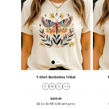
+1
T-Shirt Borboleta Tribal
P
M
G
+ 3
R$59,90
4
x de
R$14,98
sem juros