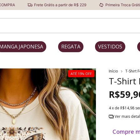
Frete Grátis a partir de R$ 229
Primeira Troca Grátis
MANGA JAPONESA
REGATA
VESTIDOS
Início
T-Shirt 
ATÉ 15% OFF
T-Shirt
R$59,9
4
x de
R$14,98
se
Ver mais deta
Compre m