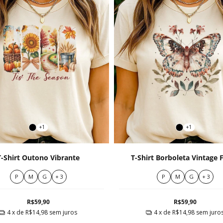
+1
+1
T-Shirt Outono Vibrante
T-Shirt Borboleta Vintage F
P
M
G
+ 3
P
M
G
+ 3
R$59,90
R$59,90
4
x de
R$14,98
sem juros
4
x de
R$14,98
sem juro