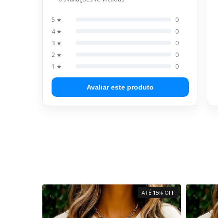
5 ★
0
4 ★
0
3 ★
0
2 ★
0
1 ★
0
Avaliar este produto
ATÉ 15% OFF