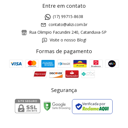
Entre em contato
(17) 99715-8638
contato@alizi.com.br
Rua Olimpio Facundini 240, Catanduva-SP
Visite o nosso Blog!
Formas de pagamento
GANHE5
Cupom 1a compra:
a partir de R$ 229,00
Frete Grátis:
Segurança
Verificada por
2 pecas
7% OFF
3+ pecas
15% OFF