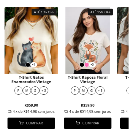
ATÉ 15% OFF
ATÉ 15% OFF
+1
+5
T-Shirt Gatos
T-Shirt Raposa Floral
T-Sh
Enamorados Vintage
Vintage
P
M
G
+ 3
P
M
G
+ 3
M
R$59,90
R$59,90
4
x de
R$14,98
sem juros
4
x de
R$14,98
sem juros
4
x 
COMPRAR
COMPRAR